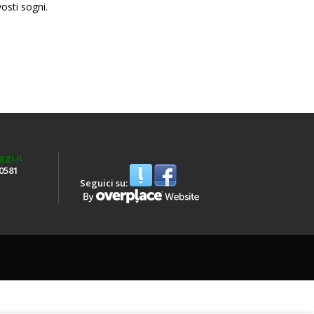
vosti sogni.
gi.it
50581
Seguici su: