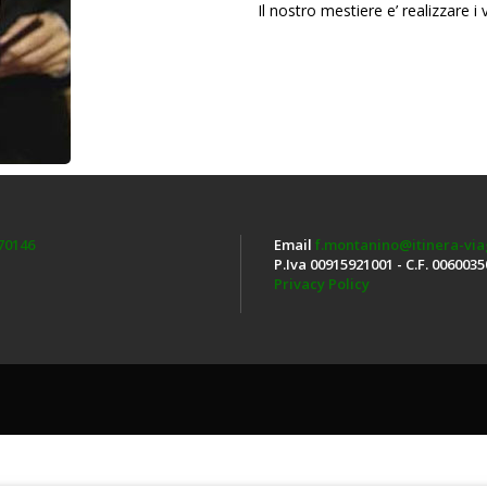
Il nostro mestiere e’ realizzare i 
70146
Email
f.montanino@itinera-viag
P.Iva 00915921001 - C.F. 006003
Privacy Policy