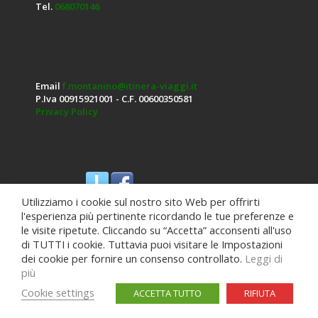
Tel.
068070146
Email
f.montanino@itinera-viaggi.it
P.Iva 00915921001 - C.F. 00600350581
Privacy Policy
Seguici su:
Utilizziamo i cookie sul nostro sito Web per offrirti
l'esperienza più pertinente ricordando le tue preferenze e
le visite ripetute. Cliccando su “Accetta” acconsenti all'uso
di TUTTI i cookie. Tuttavia puoi visitare le Impostazioni
dei cookie per fornire un consenso controllato.
Leggi di
più
Cookie settings
ACCETTA TUTTO
RIFIUTA