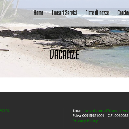
Home
I nostri Servizi
Liste di nozze
Crocie
VACANZE
70146
Email
f.montanino@itinera-viag
P.Iva 00915921001 - C.F. 006003
Privacy Policy