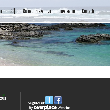
re
Golf
Richiedi Preventivo
Dove siamo
Contatti
gi.it
50581
Seguici su: